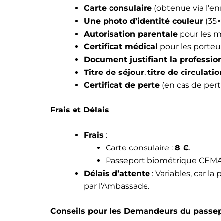
Carte consulaire
(obtenue via l’en
Une photo d’identité couleur
(35×
Autorisation parentale
pour les m
Certificat médical
pour les porteu
Document justifiant la professio
Titre de séjour
,
titre de circulatio
Certificat de perte
(en cas de pert
Frais et Délais
Frais
:
Carte consulaire :
8 €
.
Passeport biométrique CEMA
Délais d’attente
: Variables, car l
par l’Ambassade.
Conseils pour les Demandeurs du passe