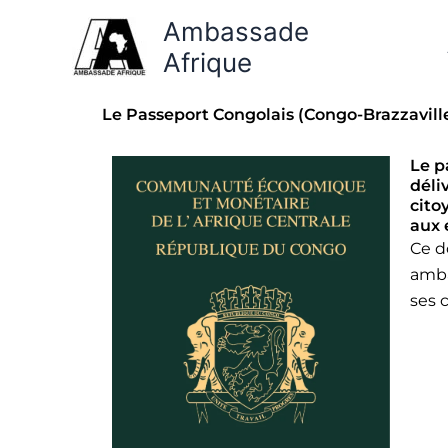
Aller
Ambassade
au
Afrique
contenu
Le Passeport Congolais (Congo-Brazzaville
Le p
déli
cito
aux 
Ce d
amba
ses 