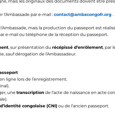
ligne, mais les originaux des documents doivent être pré
er l’Ambassade par e-mail :
contact@ambacongofr.org
.
 l’Ambassade, mais la production du passeport est réalis
par e-mail ou téléphone de la réception du passeport.
ment
, sur présentation du
récépissé d’enrôlement
, par 
ée, sauf dérogation de l’Ambassadeur.
asseport
en ligne lors de l’enregistrement.
inal).
nger, une
transcription
de l’acte de naissance en acte con
le).
d’identité congolaise (CNI)
ou de l’ancien passeport.