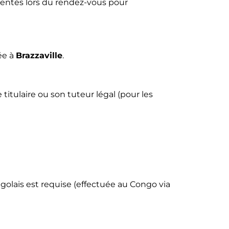
sentés lors du rendez-vous pour
ée à
Brazzaville
.
le titulaire ou son tuteur légal (pour les
golais est requise (effectuée au Congo via