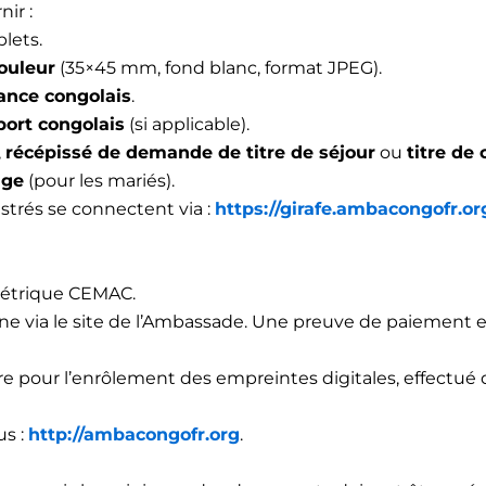
ir :
lets.
couleur
(35×45 mm, fond blanc, format JPEG).
ance congolais
.
ort congolais
(si applicable).
,
récépissé de demande de titre de séjour
ou
titre de 
age
(pour les mariés).
strés se connectent via :
https://girafe.ambacongofr.or
métrique CEMAC.
ne via le site de l’Ambassade. Une preuve de paiement e
re pour l’enrôlement des empreintes digitales, effectué
s :
http://ambacongofr.org
.