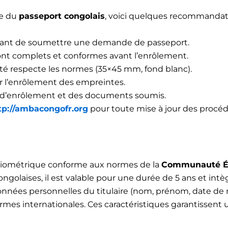
re du
passeport congolais
, voici quelques recommandati
ant de soumettre une demande de passeport.
ont complets et conformes avant l’enrôlement.
ité respecte les normes (35×45 mm, fond blanc).
r l’enrôlement des empreintes.
 d’enrôlement et des documents soumis.
tp://ambacongofr.org
pour toute mise à jour des procéd
biométrique conforme aux normes de la
Communauté Éco
congolaises, il est valable pour une durée de 5 ans et int
nées personnelles du titulaire (nom, prénom, date de na
 internationales. Ces caractéristiques garantissent une